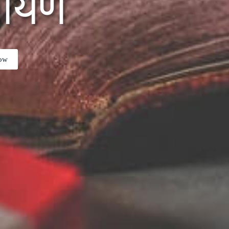
मायण
ow